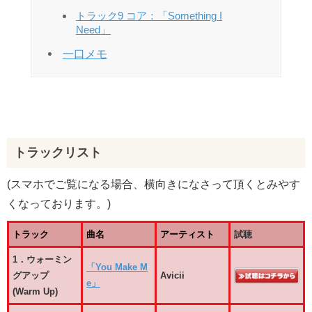
トラック9 コア：「Something I
Need」
一口メモ
トラックリスト
(スマホでご覧になる場合、横向きになさって頂くとみやす
くなっております。)
トラック
曲名
アーティスト
試聴
1．ウォーミン
「You Make M
グアップ
Avicii
e」
(Warm Up)