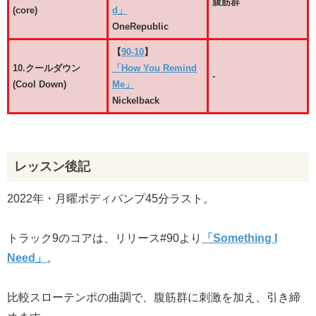
腹筋群
(core)
d」
OneRepublic
【
90-10
】
10.クールダウン
「How You Remind
-
(Cool Down)
Me」
Nickelback
レッスン後記
2022年・月曜ボディパンプ45分ラスト。
トラック9のコアは、リリース#90より
「Something I
Need」
。
比較スローテンポの曲調で、腹筋群に刺激を加え、引き締