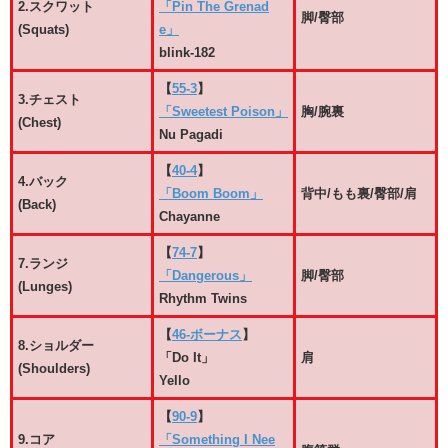
2.スクワット
「Pin The Grenad
脚/臀部
(Squats)
e」
blink-182
【
55-3
】
3.チェスト
「Sweetest Poison」
胸/腕裏
(Chest)
Nu Pagadi
【
40-4
】
4.バック
「Boom Boom」
背中/もも裏/臀部/肩
(Back)
Chayanne
【
74-7
】
7.ランジ
「Dangerous」
脚/臀部
(Lunges)
Rhythm Twins
【
46-ボーナス
】
8.ショルダー
「Do It」
肩
(Shoulders)
Yello
【
90-9
】
9.コア
「Something I Nee