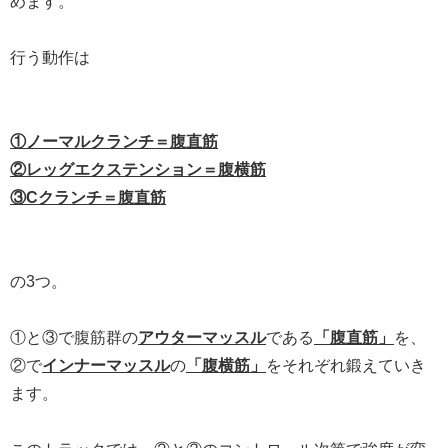
めます。
行う動作は
①ノーマルクランチ＝腹直筋
②レッグエクステンション＝腹横筋
③Cクランチ＝腹直筋
の3つ。
①と③で腹筋群の
アウターマッスル
である
「腹直筋」
を、
②で
インナーマッスル
の
「腹横筋」
をそれぞれ鍛えていき
ます。