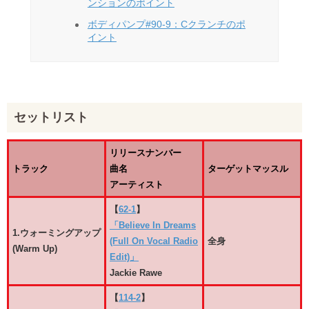
ンションのポイント
ボディパンプ#90-9：Cクランチのポ
イント
セットリスト
リリースナンバー
トラック
曲名
ターゲットマッスル
アーティスト
【
62-1
】
「Believe In Dreams
1.ウォーミングアップ
(Full On Vocal Radio
全身
(Warm Up)
Edit)」
Jackie Rawe
【
114-2
】