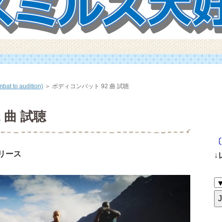
 to audition)
＞
ボディコンバット 92 曲 試聴
 曲 試聴
〔
リリース
↓