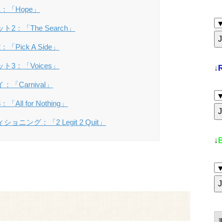
：「Hope」
2：「The Search」
Pick A Side」
ト3：「Voices」
↓
「Carnival」
ll for Nothing」
ョニング：「2 Legit 2 Quit」
↓