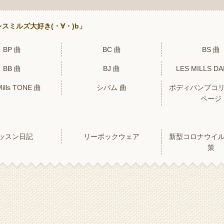
スミルズ大好き(・∀・)b」
BP 曲
BC 曲
BS 曲
BB 曲
BJ 曲
LES MILLS D
Mills TONE 曲
シバム 曲
ボディパンプコ
ページ
ッスン日記
リーボックウェア
新型コロナウイ
策