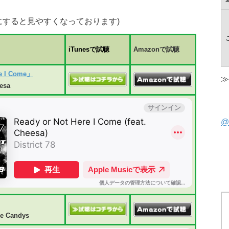
にすると見やすくなっております)
iTunesで試聴
Amazonで試聴
re I Come」
≫
eesa
@
ke Candys