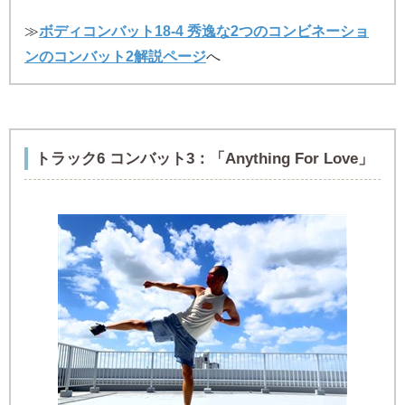
≫
ボディコンバット18-4 秀逸な2つのコンビネーショ
ンのコンバット2解説ページ
へ
トラック6 コンバット3：
「Anything For Love」