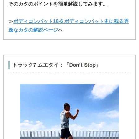
そのカタのポイントを簡単解説してみます。
≫
ボディコンバット18-6 ボディコンバット史に残る秀
逸なカタの解説ページ
へ
トラック7 ムエタイ：
「Don’t Stop」