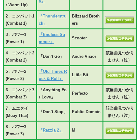
s」
r Warm Up)
2．コンバット1
「Thunderstru
Blizzard Broth
(Combat 1)
ck」
ers
3．パワー1
「Endless Su
Scooter
(Power 1)
mmer」
4．コンバット2
該当曲見つかり
「Don’t Go」
Andre Visior
(Combat 2)
ません（泣）
5．パワー2
「Old Times R
Little Bit
(Power 2)
ock & Roll」
6．コンバット3
「Anything Fo
該当曲見つかり
Perfecto
(Combat 3)
r Love」
ません（泣）
7．ムエタイ
該当曲見つかり
「Don’t Stop」
Public Domain
(Muay Thai)
ません（泣）
8．パワー3
「Razzia 2」
M
(Power 3)