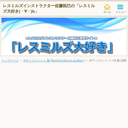
レスミルズインストラクター佐藤拓巳の「レスミル
ズ大好き(・∀・)b」
メニュー
トップページ
＞
ボディコンバット 曲 (BodyCombat to audition)
＞
ボディコンバット 18 曲 試聴