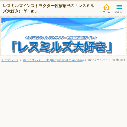
レスミルズインストラクター佐藤拓巳の「レスミル
ズ大好き(・∀・)b」
メニュー
トップページ
＞
ボディコンバット 曲 (BodyCombat to audition)
＞
ボディコンバット 53 曲 試聴