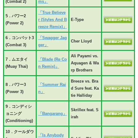
(Combat 2)
ms」
「True Believe
5．パワー2
r (Styles And B
E-Type
(Power 2)
reeze Remix)」
6．コンバット3
「Swagger Jag
Cher Lloyd
(Combat 3)
ger」
Ali Payami vs.
7．ムエタイ
「Blade (Re Co
Aquagen & Wa
(Muay Thai)
n Remix)」
rp Brothers
Breeze vs. Bra
8．パワー3
「Summer Rai
d Sure feat. Ka
(Power 3)
n」
tie Halliday
9．コンディシ
Skrillex feat. S
ョニング
「Bangarang」
irah
(Conditioning)
10．クールダウ
「Is Anybody