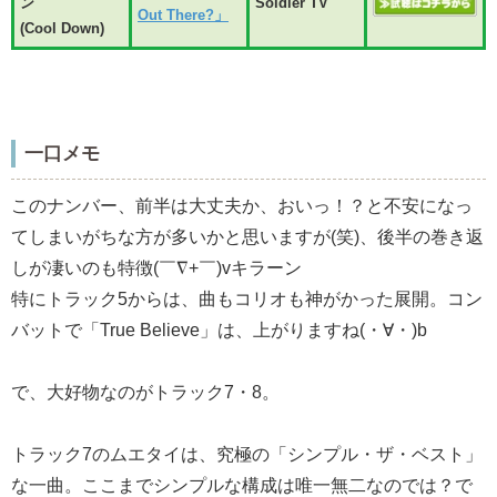
ン
Soldier TV
Out There?」
(Cool Down)
一口メモ
このナンバー、前半は大丈夫か、おいっ！？と不安になっ
てしまいがちな方が多いかと思いますが(笑)、後半の巻き返
しが凄いのも特徴(￣∇+￣)vキラーン
特にトラック5からは、曲もコリオも神がかった展開。コン
バットで「True Believe」は、上がりますね(・∀・)b
で、大好物なのがトラック7・8。
トラック7のムエタイは、究極の「シンプル・ザ・ベスト」
な一曲。ここまでシンプルな構成は唯一無二なのでは？で