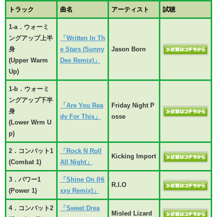
トラック
曲名
アーティスト
試聴
1-a．ウォーミ
ングアップ上半
「Written In Th
身
e Stars (Sunny
Jason Born
(Upper Warm
Dee Remix)」
Up)
1-b．ウォーミ
ングアップ下半
「Are You Rea
Friday Night P
身
dy For This」
osse
(Lower Wrm U
p)
2．コンバット1
「Rock N Roll
Kicking Import
(Combat 1)
All Night」
3．パワー1
「Shine On (Hi
R.I.O
(Power 1)
xxy Remix)」
4．コンバット2
「Sweet Drea
Misled Lizard