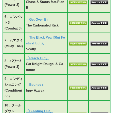
Chase & Status feat.Plan
(Power 2)
B
6．コンバッ
「Get Over It」
ト3
The Carbonated Kick
(Combat 3)
「The Black Pearl(Rui Fe
7．ムエタイ
stival Edit)」
(Muay Thai)
Scotty
「Reach Out」
8．パワー3
Cat Knight Dougal & Ga
(Power 3)
mmer
9．コンディ
ショニング
「Bounce」
(Conditioni
Iggy Azalea
ng)
10．クール
ダウン
「Bleeding Out」