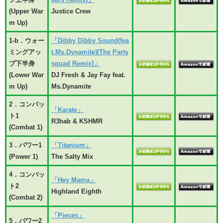
(Upper War
Justice Crew
m Up)
1-b．ウォー
「Dibby Dibby Sound(fea
ミングアッ
t.Ms.Dynamite)[The Party
プ下半身
squad Remix]」
(Lower War
DJ Fresh & Jay Fay feat.
m Up)
Ms.Dynamite
2．コンバッ
「Karate」
ト1
R3hab & KSHMR
(Combat 1)
3．パワー1
「Titanium」
(Power 1)
The Salty Mix
4．コンバッ
「Hey Mama」
ト2
Highland Eighth
(Combat 2)
「Pieces」
5．パワー2