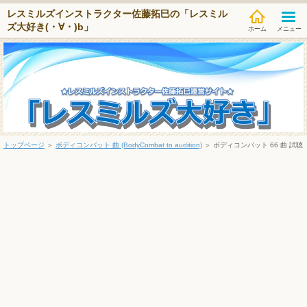
レスミルズインストラクター佐藤拓巳の「レスミル
ズ大好き(・∀・)b」
メニュー
トップページ
＞
ボディコンバット 曲 (BodyCombat to audition)
＞
ボディコンバット 66 曲 試聴