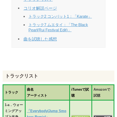
コリオ解説ページ
トラック2 コンバット1：「Karate」
トラック7 ムエタイ：「The Black
Pearl(Rui Festival Edit)」
曲を試聴した感想
トラックリスト
曲名
iTunesで試
Amazonで
トラック
アーティスト
聴
試聴
1-a．ウォー
ミングアッ
「Everybody(Jump Smo
プ上半身
kers Remix)」