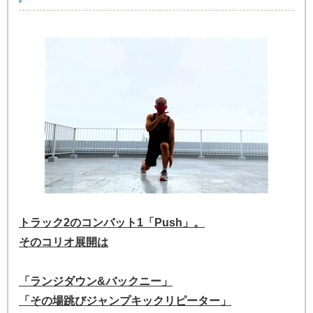
トラック2のコンバット1「Push」。
そのコリオ展開は
「ランジダウン&バックニー」
「その場跳びジャンプキックリピーター」