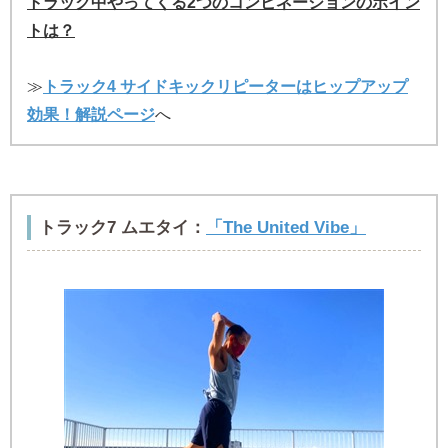
トラック中やってくる2つのコンビネーションのポイン
トは？
≫
トラック4 サイドキックリピーターはヒップアップ
効果！解説ページ
へ
トラック7 ムエタイ：
「The United Vibe」