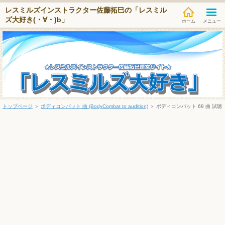
レスミルズインストラクター佐藤拓巳の「レスミル
ズ大好き(・∀・)b」
メニュー
トップページ
＞
ボディコンバット 曲 (BodyCombat to audition)
＞
ボディコンバット 68 曲 試聴