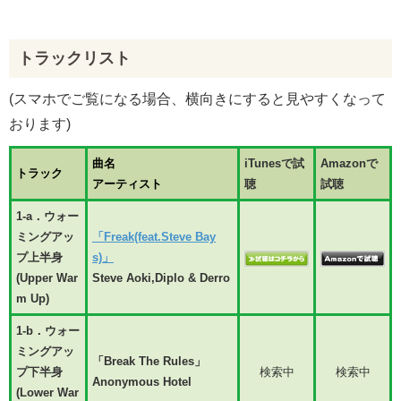
トラックリスト
(スマホでご覧になる場合、横向きにすると見やすくなって
おります)
曲名
iTunesで試
Amazonで
トラック
アーティスト
聴
試聴
1-a．ウォー
ミングアッ
「Freak(feat.Steve Bay
プ上半身
s)」
(Upper War
Steve Aoki,Diplo & Derro
m Up)
1-b．ウォー
ミングアッ
「Break The Rules」
プ下半身
検索中
検索中
Anonymous Hotel
(Lower War