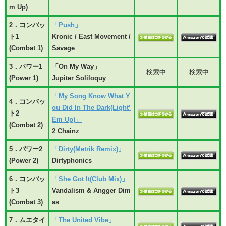
m Up)
2．コンバッ
「Push」
ト1
Kronic / East Movement /
(Combat 1)
Savage
3．パワー1
「On My Way」
検索中
検索中
(Power 1)
Jupiter Soliloquy
「My Song Know What Y
4．コンバッ
ou Did In The Dark(Light’
ト2
Em Up)」
(Combat 2)
2 Chainz
5．パワー2
「Dirty(Metrik Remix)」
(Power 2)
Dirtyphonics
6．コンバッ
「She Got It(Club Mix)」
ト3
Vandalism & Angger Dim
(Combat 3)
as
7．ムエタイ
「The United Vibe」