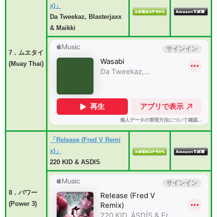
x)」
Da Tweekaz, Blasterjaxx
& Maikki
7．ムエタイ
(Muay Thai)
「Release (Fred V Remi
x)」
220 KID & ASDIS
8．パワー
(Power 3)