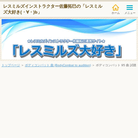
レスミルズインストラクター佐藤拓巳の「レスミル
ズ大好き(・∀・)b」
メニュー
トップページ
＞
ボディコンバット 曲 (BodyCombat to audition)
＞
ボディコンバット 95 曲 試聴