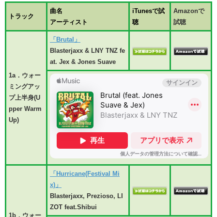
曲名
iTunesで試
Amazonで
トラック
アーティスト
聴
試聴
「Brutal」
Blasterjaxx & LNY TNZ fe
at. Jex & Jones Suave
1a．ウォー
ミングアッ
プ上半身(U
pper
Warm
Up)
「Hurricane(Festival Mi
x)」
Blasterjaxx, Prezioso, LI
ZOT feat.Shibui
1b．ウォー