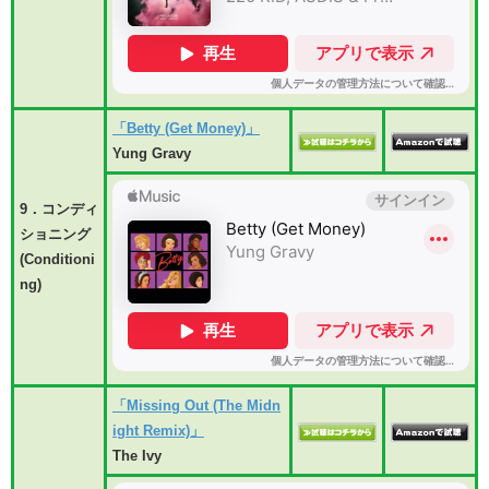
「Betty (Get Money)」
Yung Gravy
9．コンディ
ショニング
(Conditioni
ng)
「Missing Out (The Midn
ight Remix)」
The Ivy