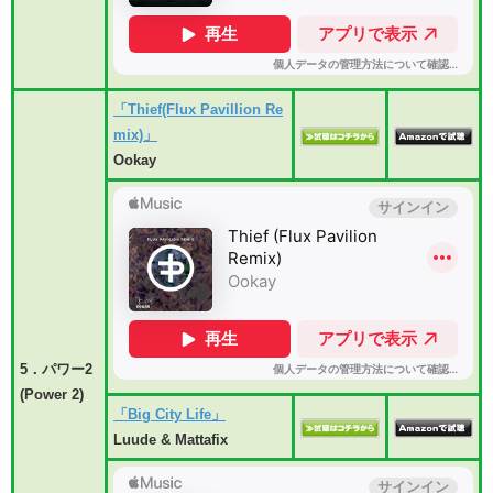
「Thief(Flux Pavillion Re
mix)」
Ookay
5．パワー2
(Power 2)
「Big City Life」
Luude & Mattafix