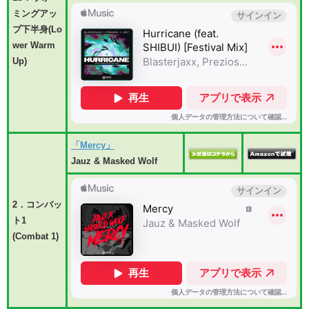
ミングアッ
プ下半身(Lo
wer Warm
Up)
「Mercy」
Jauz & Masked Wolf
2．コンバッ
ト1
(Combat 1)