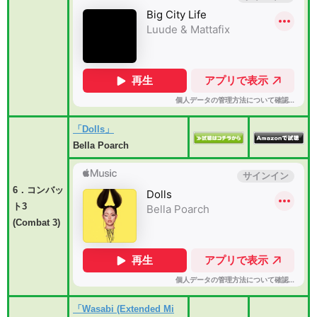
「Dolls」
Bella Poarch
6．コンバッ
ト3
(Combat 3)
「Wasabi (Extended Mi