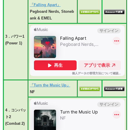
「Falling Apart」
Pegboard Nerds, Stoneb
ank & EMEL
3．パワー1
(Power 1)
「Turn the Music Up」
NF
4．コンバッ
ト2
(Combat 2)