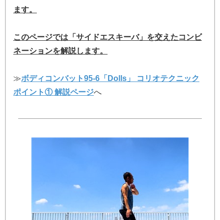
ます。
このページでは「サイドエスキーバ」を交えたコンビ
ネーションを解説します。
≫
ボディコンバット95-6「Dolls」 コリオテクニック
ポイント① 解説ページ
へ