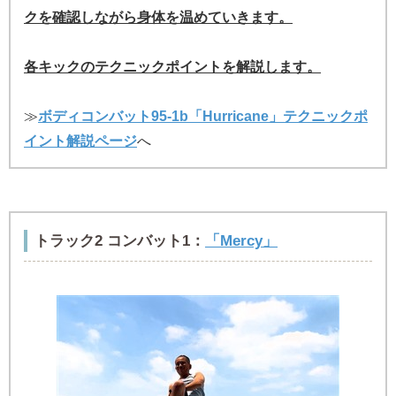
クを確認しながら身体を温めていきます。
各キックのテクニックポイントを解説します。
≫
ボディコンバット95-1b「Hurricane」テクニックポ
イント解説ページ
へ
トラック2 コンバット1：
「Mercy」