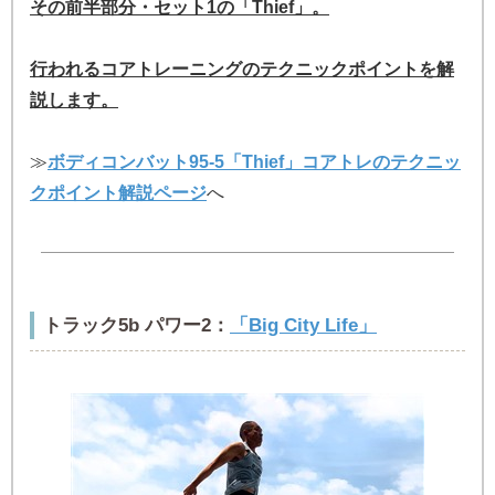
その前半部分・セット1の「Thief」。
行われるコアトレーニングのテクニックポイントを解
説します。
≫
ボディコンバット95-5「Thief」コアトレのテクニッ
クポイント解説ページ
へ
トラック5b パワー2：
「Big City Life」