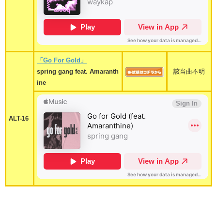
「Go For Gold」
spring gang feat. Amaranth
該当曲不明
ine
ALT-16