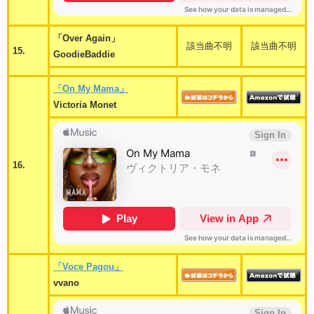
「Over Again」
該当曲不明
該当曲不明
15.
GoodieBaddie
「On My Mama」
Victoria Monet
16.
「Voce Pagou」
vvano