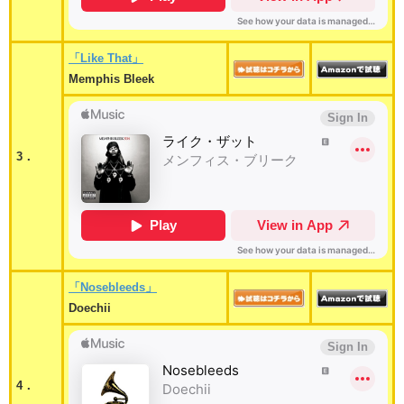
「Like That」
Memphis Bleek
3．
「Nosebleeds」
Doechii
4．