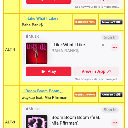
「I Like What I Like」
Baha Bank$
ALT-4
「Boom Boom Boom」
waykap feat. Mia Pfirrman
ALT-9