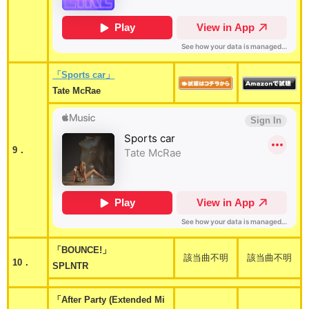
「Sports car」
Tate McRae
9．
「BOUNCE!」
該当曲不明
該当曲不明
10．
SPLNTR
「After Party (Extended Mi