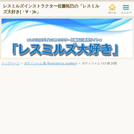
レスミルズインストラクター佐藤拓巳の「レスミル
ズ大好き(・∀・)b」
メニュー
トップページ
＞
ボディジャム 曲 (BodyJam to audition)
＞
ボディジャム 113 曲 試聴