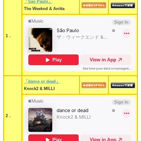
「Sao Paulo」
The Weeknd & Anitta
1．
「dance or dead」
Knock2 & MILLI
2．