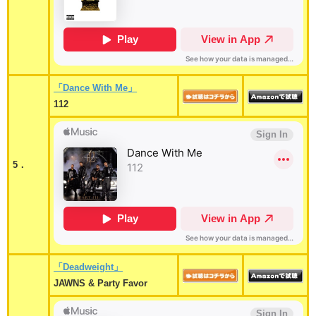
「Dance With Me」
112
5．
「Deadweight」
JAWNS & Party Favor