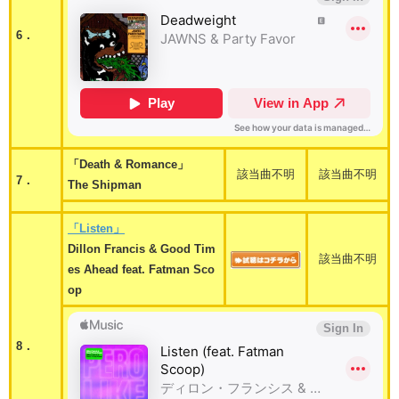
6．
「Death & Romance」
該当曲不明
該当曲不明
7．
The Shipman
「Listen」
Dillon Francis & Good Tim
該当曲不明
es Ahead feat. Fatman Sco
op
8．