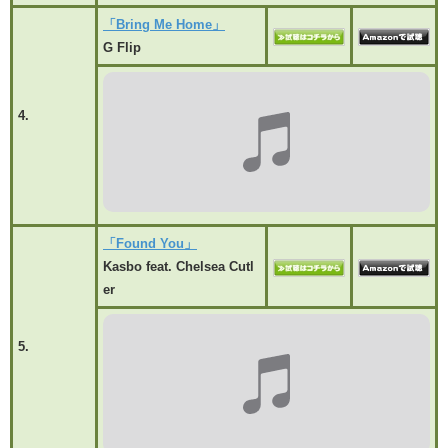
「Bring Me Home」
G Flip
4.
「Found You」
Kasbo feat. Chelsea Cutl
er
5.