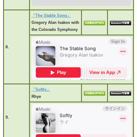
「The Stable Song」
Gregory Alan Isakov with
the Colorado Symphony
8.
「Softly」
Rhye
9.