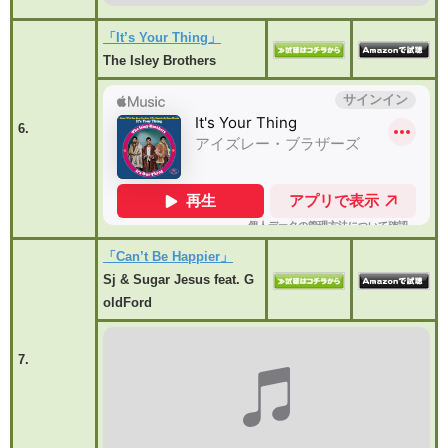
「It’s Your Thing」
The Isley Brothers
6.
「Can’t Be Happier」
Sj & Sugar Jesus feat. G
oldFord
7.