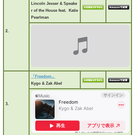
Lincoln Jesser & Speake
r of the House feat. Katie
Pearlman
2.
「Freedom」
Kygo & Zak Abel
3.